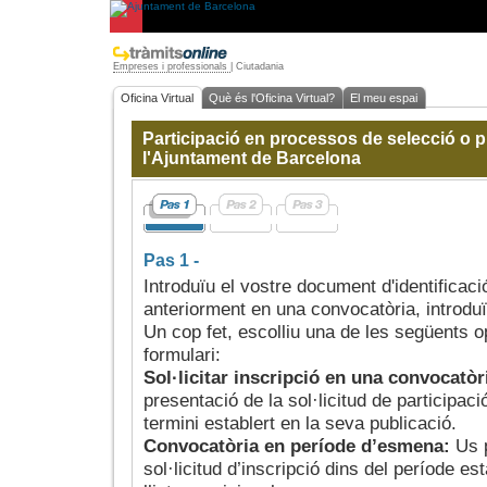
Empreses i professionals
|
Ciutadania
Oficina Virtual
Què és l'Oficina Virtual?
El meu espai
Participació en processos de selecció o p
l'Ajuntament de Barcelona
Pas 1 -
Introduïu el vostre document d'identificació
anteriorment en una convocatòria, introdu
Un cop fet, escolliu una de les següents 
formulari:
Sol·licitar inscripció en una convocatòr
presentació de la sol·licitud de participac
termini establert en la seva publicació.
Convocatòria en període d’esmena:
Us 
sol·licitud d’inscripció dins del període est