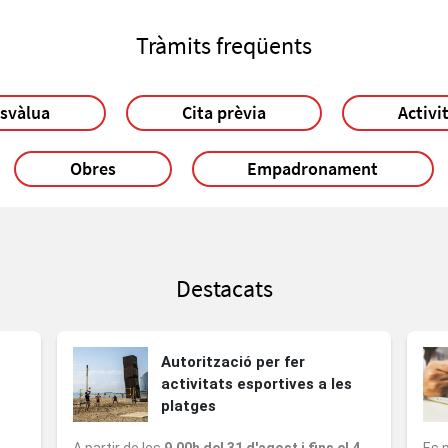
Tràmits freqüents
usvàlua
Cita prèvia
Activi
Obres
Empadronament
Destacats
Autorització per fer
activitats esportives a les
platges
A partir de les
9.00h del 31 d'agost i fins el 4
Es 