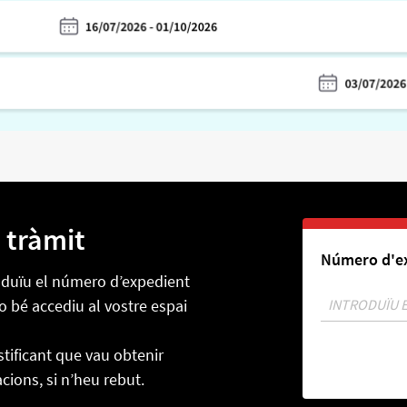
 tràmit
Número d'ex
troduïu el número d’expedient
o bé accediu al vostre espai
tificant que vau obtenir
acions, si n’heu rebut.