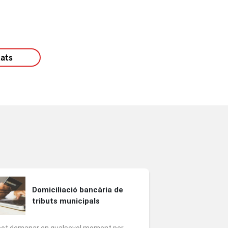
tats
Domiciliació bancària de
tributs municipals
pot demanar en qualsevol moment per