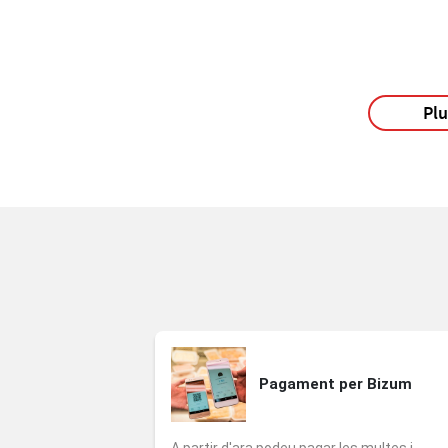
Pl
Pagament per Bizum
A partir d'ara podeu pagar les multes i