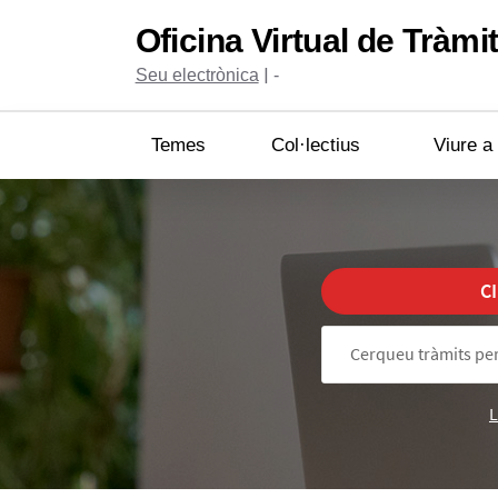
Oficina Virtual de Tràmi
|
Seu electrònica
-
Temes
Col·lectius
Viure a
C
L