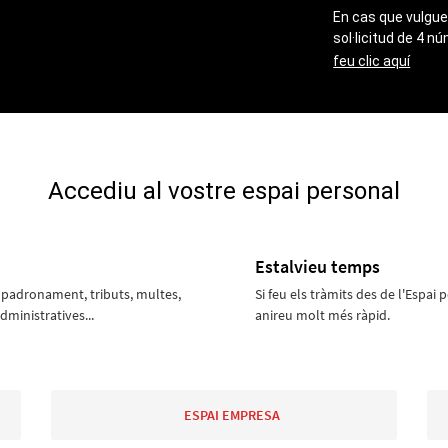
En cas que vulgue
sol·licitud de 4 n
feu clic aquí
Accediu al vostre espai personal
Estalvieu temps
mpadronament, tributs, multes,
Si feu els tràmits des de l'Espai 
dministratives...
anireu molt més ràpid.
ESPAI EMPRESA