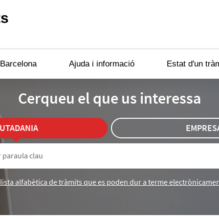
ts
 Barcelona
Ajuda i informació
Estat d'un trà
Cerqueu el que us interessa
IUTADANIA
EMPRES
lista alfabètica de tràmits que es poden dur a terme electrònicame