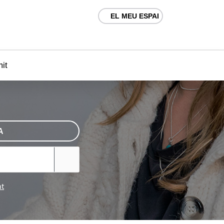
EL MEU ESPAI
mit
A
nt