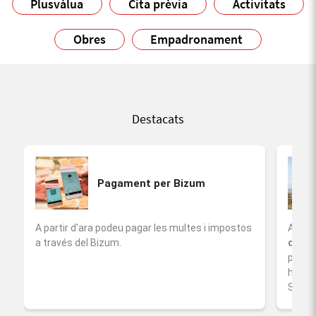
Plusvàlua
Cita prèvia
Activitats
Obres
Empadronament
Destacats
Pagament per Bizum
A partir d'ara podeu pagar les multes i impostos
A part
a través del Bizum.
de se
per fe
habili
Somorr