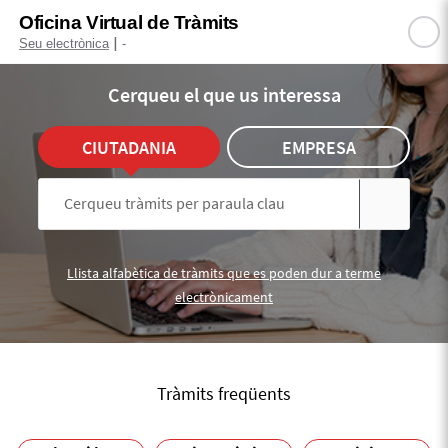
Oficina Virtual de Tràmits
|
Seu electrònica
-
Cerqueu el que us interessa
CIUTADANIA
EMPRESA
Llista alfabètica de tràmits que es poden dur a terme
electrònicament
Tràmits freqüents