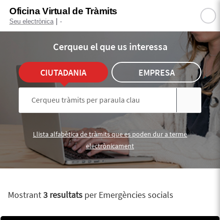
Oficina Virtual de Tràmits
|
Seu electrònica
-
Cerqueu el que us interessa
CIUTADANIA
EMPRESA
Llista alfabètica de tràmits que es poden dur a terme
electrònicament
Mostrant
3 resultats
per Emergències socials