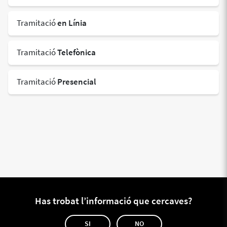
Tramitació
en Línia
Tramitació
Telefònica
Tramitació
Presencial
Has trobat l’informació que cercaves?
SI
NO