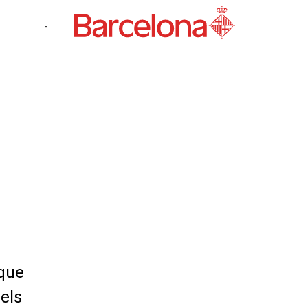
-
 que
els