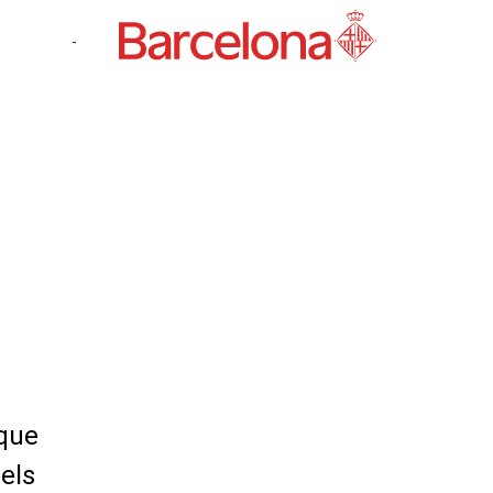
-
 que
els