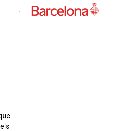
-
 que
els