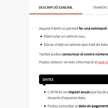
DESCRIPCIÓ GENERAL
TRAMITAC
Aquest tràmit us permet
fer una estimació
Matricular un vehicle nou.
Donar d’alta un vehicle que està de baix
També podeu
comunicar el vostre número
Podeu obtenir-ne més informació al
web de
DATES
L’IVTM és un
impost anual
que ha de pa
després d’aquesta data.
Podeu consultar la
data de pagamen