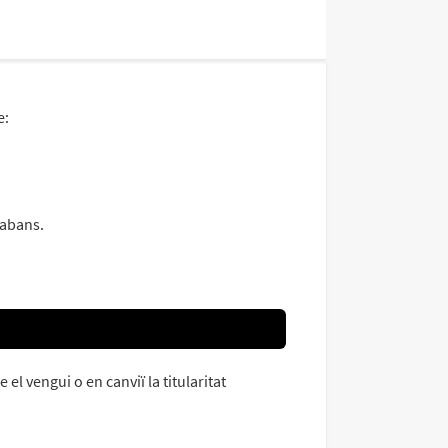
e:
 abans.
el vengui o en canviï la titularitat