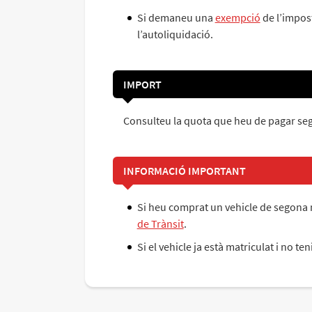
Si demaneu una
exempció
de l’impost
l’autoliquidació.
IMPORT
Consulteu la quota que heu de pagar segon
INFORMACIÓ IMPORTANT
Si heu comprat un vehicle de segona m
de Trànsit
.
Si el vehicle ja està matriculat i no 