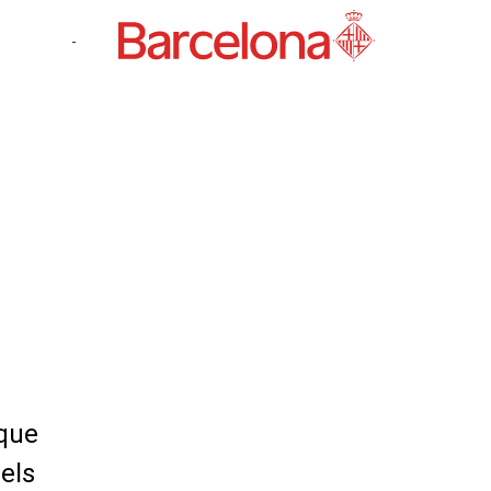
-
 que
els