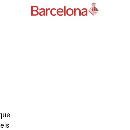
-
 que
els