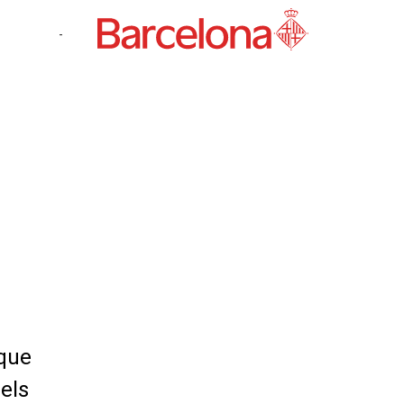
-
 que
els