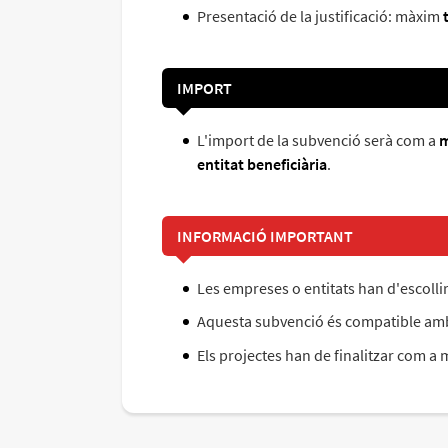
Presentació de la justificació: màxim
t
IMPORT
L'import de la subvenció serà com a
m
entitat beneficiària
.
INFORMACIÓ IMPORTANT
Les empreses o entitats han d'escolli
Aquesta subvenció és compatible amb a
Els projectes han de finalitzar com a