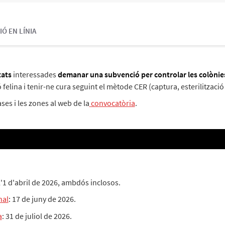
IÓ EN LÍNIA
tats
interessades
demanar una subvenció per controlar les colònies 
 felina i tenir-ne cura seguint el mètode CER (captura, esterilització 
es i les zones al web de la
convocatòria
.
 l'1 d'abril de 2026, ambdós inclosos.
nal
: 17 de juny de 2026.
a
: 31 de juliol de 2026.