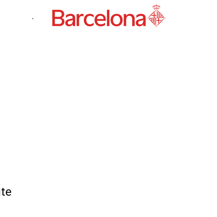
-
ite