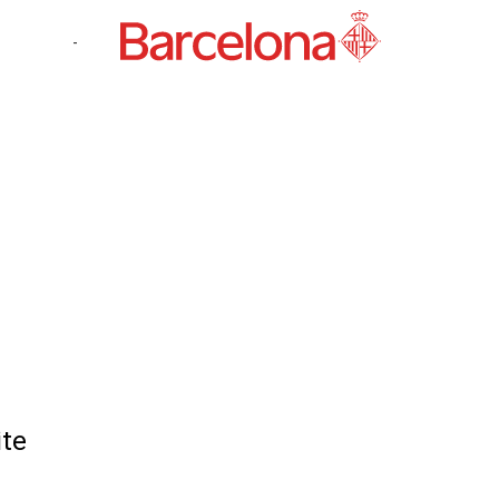
-
ite