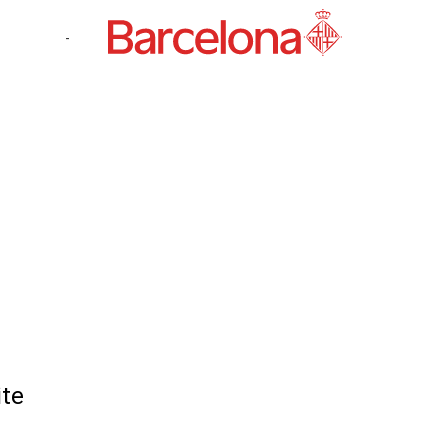
-
ite