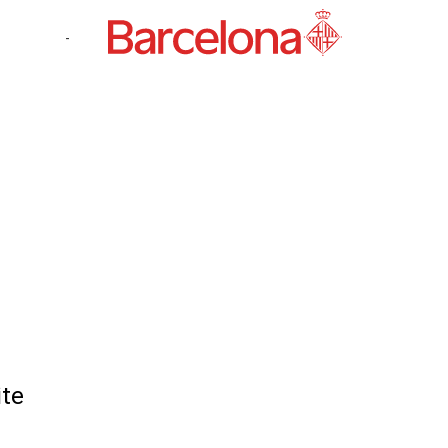
-
ite