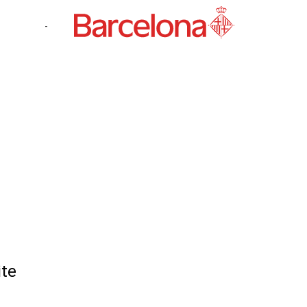
-
ite