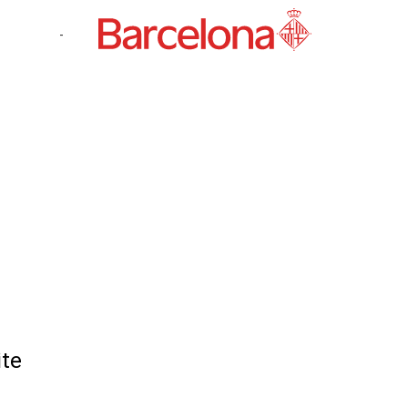
-
ite