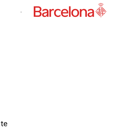
-
ite