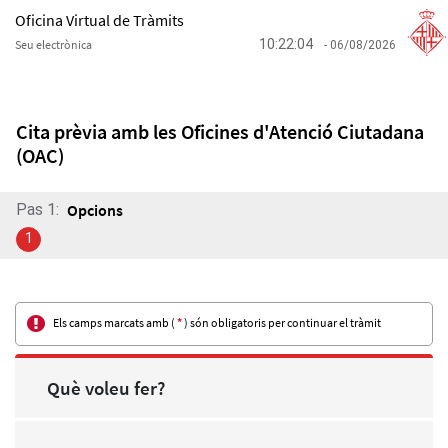
Oficina Virtual de Tràmits
10:22:05
Seu electrònica
- 06/08/2026
Cita prèvia amb les Oficines d'Atenció Ciutadana
(OAC)
Pas 1:
Opcions
1
Els camps marcats amb (
*
) són obligatoris per continuar el tràmit
Què voleu fer?