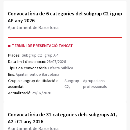
Obrir document PDF
Convocatòria de 6 categories del subgrup C2 i grup
AP any 2026
Ajuntament de Barcelona
TERMINI DE PRESENTACIÓ TANCAT
Places:
Subgrup C2 i grup AP
Data límit d’inscripció:
28/07/2026
Tipus de convocatòria:
Oferta pública
Ens:
Ajuntament de Barcelona
Grup o subgrup de titulació o
Subgrup
Agrupacions
assimilat:
C2,
professionals
Actualització:
29/07/2026
Obrir document PDF
Convocatòria de 31 categories dels subgrups A1,
A2 i C1 any 2026
Ajuntament de Barcelona