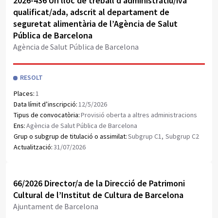
Obrir document PDF
2026-436 Un lloc de treball d’administratiu/iva
qualificat/ada, adscrit al departament de
seguretat alimentària de l’Agència de Salut
Pública de Barcelona
Agència de Salut Pública de Barcelona
RESOLT
Places:
1
Data límit d’inscripció:
12/5/2026
Tipus de convocatòria:
Provisió oberta a altres administracions
Ens:
Agència de Salut Pública de Barcelona
Grup o subgrup de titulació o assimilat:
Subgrup C1,
Subgrup C2
Actualització:
31/07/2026
Obrir document PDF
66/2026 Director/a de la Direcció de Patrimoni
Cultural de l’Institut de Cultura de Barcelona
Ajuntament de Barcelona