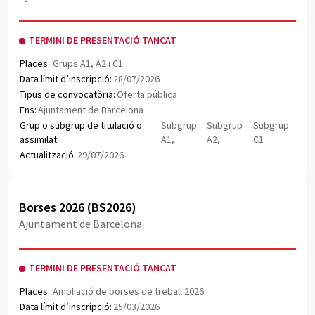
TERMINI DE PRESENTACIÓ TANCAT
Places:
Grups A1, A2 i C1
Data límit d’inscripció:
28/07/2026
Tipus de convocatòria:
Oferta pública
Ens:
Ajuntament de Barcelona
Grup o subgrup de titulació o
Subgrup
Subgrup
Subgrup
assimilat:
A1,
A2,
C1
Actualització:
29/07/2026
Obrir document PDF
Borses 2026 (BS2026)
Ajuntament de Barcelona
TERMINI DE PRESENTACIÓ TANCAT
Places:
Ampliació de borses de treball 2026
Data límit d’inscripció:
25/03/2026