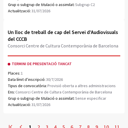
Grup o subgrup de titulació o assimilat:
Subgrup C2
Actualització:
31/07/2026
Obrir document PDF
Un lloc de treball de cap del Servei d’Audiovisuals
del CCCB
Consorci Centre de Cultura Contemporània de Barcelona
TERMINI DE PRESENTACIÓ TANCAT
Places:
1
Data límit d’inscripció:
30/7/2026
Tipus de convocatòria:
Provisió oberta a altres administracions
Ens:
Consorci Centre de Cultura Contemporània de Barcelona
Grup o subgrup de titulació o assimilat:
Sense especificar
Actualització:
31/07/2026
1
2
3
4
5
6
7
8
9
10
11