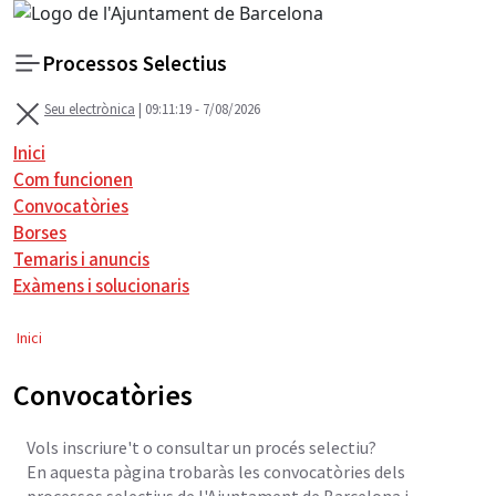
Processos Selectius
Seu electrònica
| 09:11:20 - 7/08/2026
Menú
Inici
Com funcionen
Convocatòries
Borses
Temaris i anuncis
Exàmens i solucionaris
A
n
Inici
a
r
Convocatòries
a
l
Vols inscriure't o consultar un procés selectiu?
c
En aquesta pàgina trobaràs les convocatòries dels
o