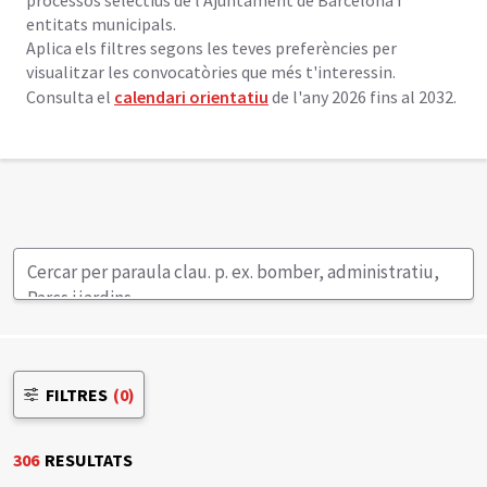
processos selectius de l'Ajuntament de Barcelona i
n
entitats municipals.
t
Aplica els filtres segons les teves preferències per
i
visualitzar les convocatòries que més t'interessin.
n
Consulta el
calendari orientatiu
de l'any 2026 fins al 2032.
g
u
t
FILTRES
(0)
306
RESULTATS