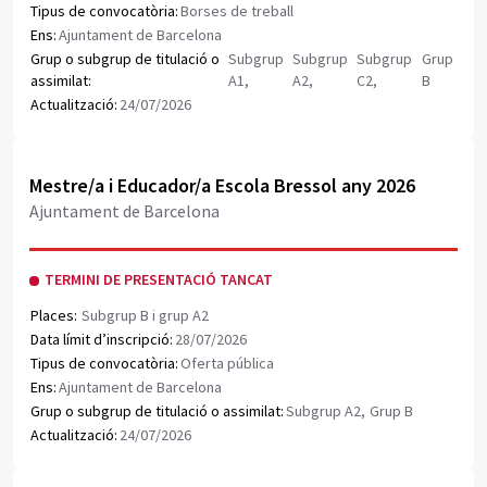
Tipus de convocatòria:
Borses de treball
Ens:
Ajuntament de Barcelona
Grup o subgrup de titulació o
Subgrup
Subgrup
Subgrup
Grup
assimilat:
A1,
A2,
C2,
B
Actualització:
24/07/2026
Obrir document PDF
Mestre/a i Educador/a Escola Bressol any 2026
Ajuntament de Barcelona
TERMINI DE PRESENTACIÓ TANCAT
Places:
Subgrup B i grup A2
Data límit d’inscripció:
28/07/2026
Tipus de convocatòria:
Oferta pública
Ens:
Ajuntament de Barcelona
Grup o subgrup de titulació o assimilat:
Subgrup A2,
Grup B
Actualització:
24/07/2026