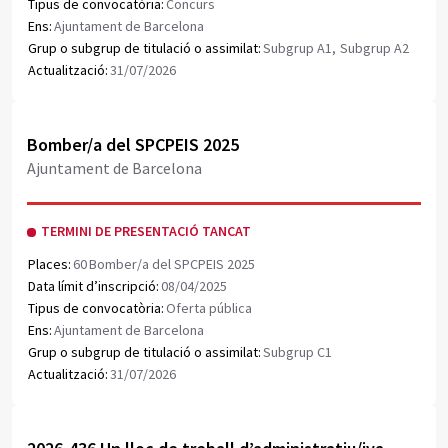
Tipus de convocatòria:
Concurs
Ens:
Ajuntament de Barcelona
Grup o subgrup de titulació o assimilat:
Subgrup A1,
Subgrup A2
Actualització:
31/07/2026
Obrir document PDF
Bomber/a del SPCPEIS 2025
Ajuntament de Barcelona
TERMINI DE PRESENTACIÓ TANCAT
Places:
60
Bomber/a del SPCPEIS 2025
Data límit d’inscripció:
08/04/2025
Tipus de convocatòria:
Oferta pública
Ens:
Ajuntament de Barcelona
Grup o subgrup de titulació o assimilat:
Subgrup C1
Actualització:
31/07/2026