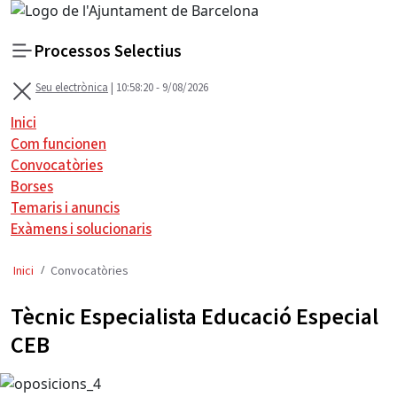
Processos Selectius
Seu electrònica
| 10:58:20 - 9/08/2026
Menú
Inici
Com funcionen
Convocatòries
Borses
Temaris i anuncis
Exàmens i solucionaris
A
n
Inici
Convocatòries
a
r
Tècnic Especialista Educació Especial
a
CEB
l
c
o