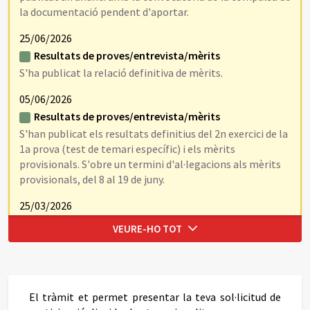
la documentació pendent d'aportar.
25/06/2026
Resultats de proves/entrevista/mèrits
S'ha publicat la relació definitiva de mèrits.
05/06/2026
Resultats de proves/entrevista/mèrits
S'han publicat els resultats definitius del 2n exercici de la
1a prova (test de temari específic) i els mèrits
provisionals. S'obre un termini d'al·legacions als mèrits
provisionals, del 8 al 19 de juny.
25/03/2026
Resultats de proves/entrevista/mèrits
VEURE-HO TOT
S'han publicat els resultats provisionals del 2n exercici de
la 1a prova (test de temari específic). S'obre un termini
de 5 dies naturals per a presentar al·legacions.
17/02/2026
El tràmit et permet presentar la teva sol·licitud de