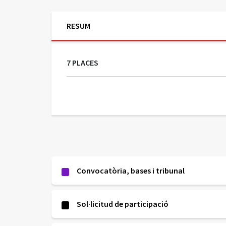
i
n
g
RESUM
u
t
7 PLACES
Convocatòria, bases i tribunal
Sol·licitud de participació