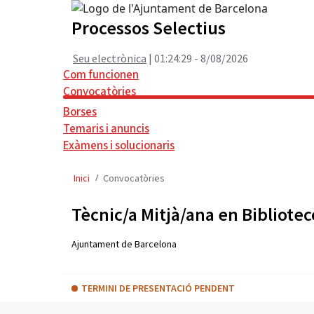
Processos Selectius
Seu electrònica
| 01:24:29 - 8/08/2026
Com funcionen
Convocatòries
Borses
Temaris i anuncis
Exàmens i solucionaris
A
n
Inici
Convocatòries
a
r
Tècnic/a Mitjà/ana en Bibliot
a
l
Ajuntament de Barcelona
c
o
n
TERMINI DE PRESENTACIÓ PENDENT
t