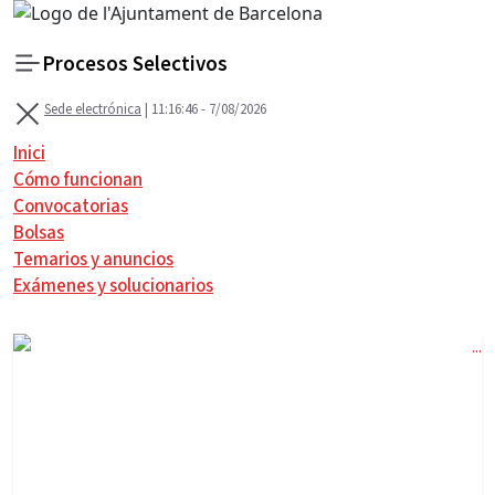
Procesos Selectivos
Sede electrónica
| 11:16:46 - 7/08/2026
Menú
Inici
Cómo funcionan
Convocatorias
Bolsas
Temarios y anuncios
Exámenes y solucionarios
I
r
Página principal
a
l
c
o
n
t