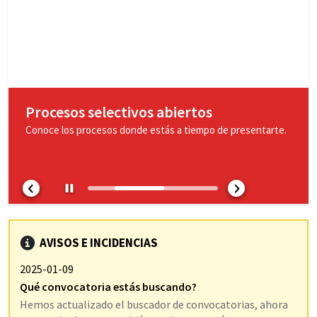
e
n
i
d
o
Procesos selectivos abiertos
Conoce los procesos donde estás a tiempo de presentarte.
AVISOS E INCIDENCIAS
2025-01-09
Qué convocatoria estás buscando?
Hemos actualizado el buscador de convocatorias, ahora