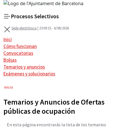
Procesos Selectivos
Sede electrónica
| 23:09:15 - 6/08/2026
Menú
Inici
Cómo funcionan
Convocatorias
Bolsas
Temarios y anuncios
Exámenes y solucionarios
I
r
Inicio
a
l
Temarios y Anuncios de Ofertas
c
públicas de ocupación
o
n
t
En esta página encontrarás la lista de los temarios