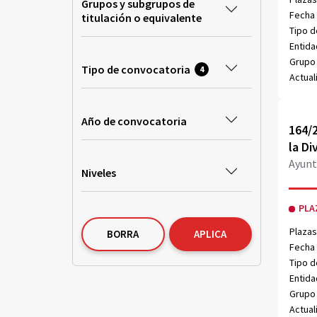
Grupos y subgrupos de
Fecha 
titulación o equivalente
Tipo d
Entida
Grupo 
Tipo de convocatoria
4
Actual
Año de convocatoria
Obri
164/2
la Di
Ayunt
Niveles
PLA
Plazas
BORRA
APLICA
Fecha 
Tipo d
Entida
Grupo 
Actual