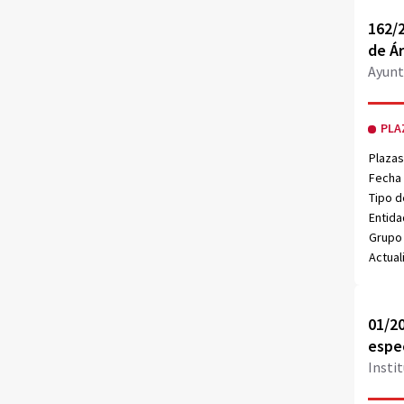
Obri
162/
de Á
Ayunt
PLA
Plazas
Fecha 
Tipo d
Entida
Grupo 
Actual
Obri
01/20
espec
Insti