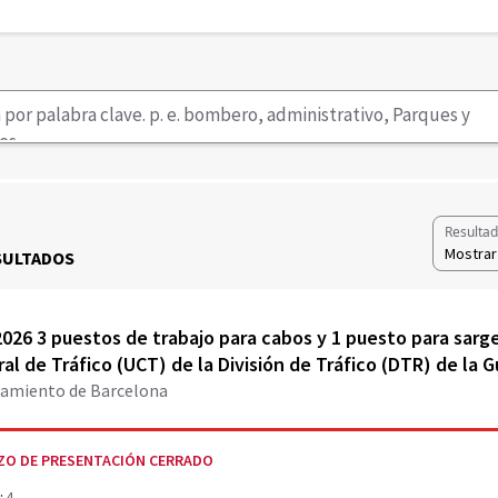
Resultad
Mostrar
SULTADOS
r document PDF
026 3 puestos de trabajo para cabos y 1 puesto para sarg
al de Tráfico (UCT) de la División de Tráfico (DTR) de la 
amiento de Barcelona
ZO DE PRESENTACIÓN CERRADO
:
4