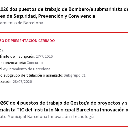
r document PDF
2026 dos puestos de trabajo de Bombero/a submarinista de
rea de Seguridad, Prevención y Convivencia
amiento de Barcelona
ZO DE PRESENTACIÓN CERRADO
:
2
límite de inscripción:
27/7/2026
e convocatoria:
Concurso
d:
Ayuntamiento de Barcelona
o subgrupo de titulación o asimilado:
Subgrupo C1
ización:
28/07/2026
r document PDF
26C de 4 puestos de trabajo de Gestor/a de proyectos y s
ialista TIC del Instituto Municipal Barcelona Innovación
tuto Municipal Barcelona Innovación i Tecnología