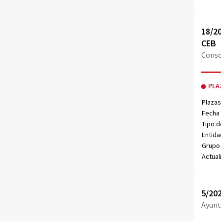
Obri
18/20
CEB
Conso
PLA
Plazas
Fecha 
Tipo d
Entida
Grupo 
Actual
Obri
5/202
Ayunt