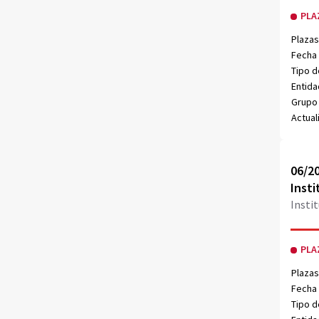
PLA
Plazas
Fecha 
Tipo d
Entida
Grupo 
Actual
Obri
06/20
Insti
Insti
PLA
Plazas
Fecha 
Tipo d