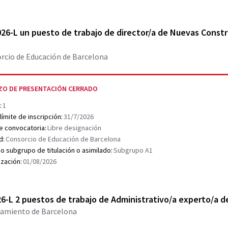
r document PDF
26-L un puesto de trabajo de director/a de Nuevas Constru
rcio de Educación de Barcelona
ZO DE PRESENTACIÓN CERRADO
:
1
límite de inscripción:
31/7/2026
e convocatoria:
Libre designación
d:
Consorcio de Educación de Barcelona
o subgrupo de titulación o asimilado:
Subgrupo A1
ización:
01/08/2026
r document PDF
6-L 2 puestos de trabajo de Administrativo/a experto/a d
amiento de Barcelona