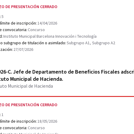
ZO DE PRESENTACIÓN CERRADO
:
5
límite de inscripción:
14/04/2026
e convocatoria:
Concurso
d:
Instituto Municipal Barcelona Innovación i Tecnología
o subgrupo de titulación o asimilado:
Subgrupo A1,
Subgrupo A2
ización:
27/07/2026
r document PDF
26-C. Jefe de Departamento de Beneficios Fiscales adscrito
tuto Municipal de Hacienda.
tuto Municipal de Hacienda
ZO DE PRESENTACIÓN CERRADO
:
1
límite de inscripción:
18/05/2026
e convocatoria:
Concurso