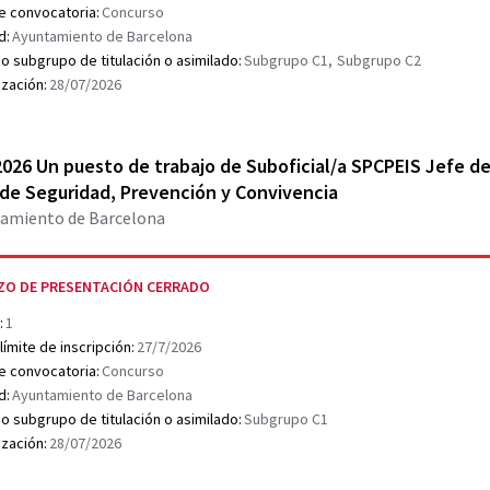
e convocatoria:
Concurso
d:
Ayuntamiento de Barcelona
o subgrupo de titulación o asimilado:
Subgrupo C1,
Subgrupo C2
ización:
28/07/2026
r document PDF
026 Un puesto de trabajo de Suboficial/a SPCPEIS Jefe de
 de Seguridad, Prevención y Convivencia
amiento de Barcelona
ZO DE PRESENTACIÓN CERRADO
:
1
límite de inscripción:
27/7/2026
e convocatoria:
Concurso
d:
Ayuntamiento de Barcelona
o subgrupo de titulación o asimilado:
Subgrupo C1
ización:
28/07/2026