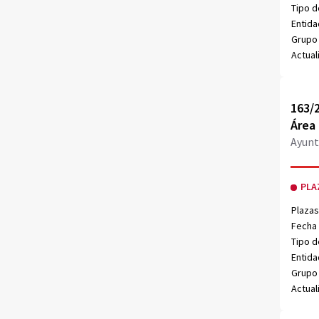
Tipo d
Entida
Grupo 
Actual
Obri
163/2
Área
Ayunt
PLA
Plazas
Fecha 
Tipo d
Entida
Grupo 
Actual