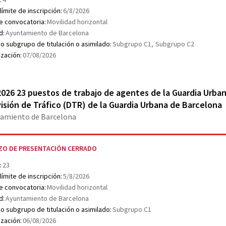
límite de inscripción:
6/8/2026
e convocatoria:
Movilidad horizontal
d:
Ayuntamiento de Barcelona
o subgrupo de titulación o asimilado:
Subgrupo C1,
Subgrupo C2
ización:
07/08/2026
r document PDF
026 23 puestos de trabajo de agentes de la Guardia Urban
visión de Tráfico (DTR) de la Guardia Urbana de Barcelona
amiento de Barcelona
ZO DE PRESENTACIÓN CERRADO
:
23
límite de inscripción:
5/8/2026
e convocatoria:
Movilidad horizontal
d:
Ayuntamiento de Barcelona
o subgrupo de titulación o asimilado:
Subgrupo C1
ización:
06/08/2026