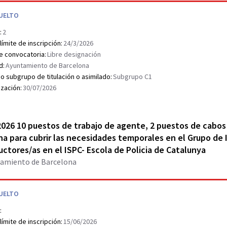
UELTO
:
2
límite de inscripción:
24/3/2026
e convocatoria:
Libre designación
d:
Ayuntamiento de Barcelona
o subgrupo de titulación o asimilado:
Subgrupo C1
ización:
30/07/2026
r document PDF
026 10 puestos de trabajo de agente, 2 puestos de cabos 
a para cubrir las necesidades temporales en el Grupo de I
uctores/as en el ISPC- Escola de Policia de Catalunya
amiento de Barcelona
UELTO
:
límite de inscripción:
15/06/2026