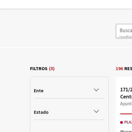
i
d
o
FILTROS
(5)
196
RE
Obri
171/2
Ente
Centr
Ayunt
Estado
PLA
Plazas