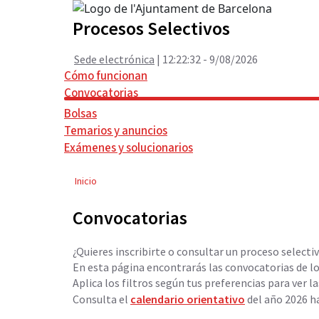
Procesos Selectivos
Sede electrónica
| 12:22:33 - 9/08/2026
Cómo funcionan
Convocatorias
Bolsas
Temarios y anuncios
Exámenes y solucionarios
I
r
Inicio
a
l
Convocatorias
c
o
¿Quieres inscribirte o consultar un proceso selecti
n
En esta página encontrarás las convocatorias de lo
t
Aplica los filtros según tus preferencias para ver 
e
Consulta el
calendario orientativo
del año 2026 h
n