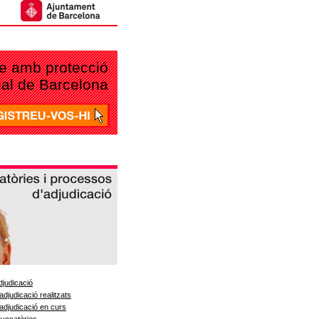
tge amb protecció
cial de Barcelona
djudicació
djudicació realitzats
adjudicació en curs