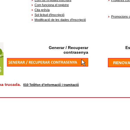
Com us hi podeu inscriure
Properes con
Com funciona el registre
Cita prèvia
Sol·licitud d'inscripció
Promocions d
Modificació de les dades d'Inscripció
Generar / Recuperar
Es
contrasenya
na trucada.
010 Telèfon d'informació i tramitació