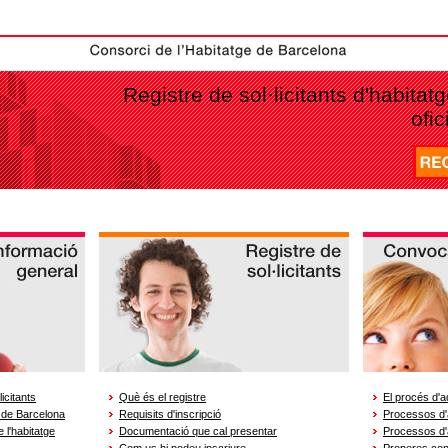
Registre de sol·licitants d'habita
ofi
icitants
Què és el registre
El procés d'a
e de Barcelona
Requisits d'inscripció
Processos d'a
e l'habitatge
Documentació que cal presentar
Processos d'