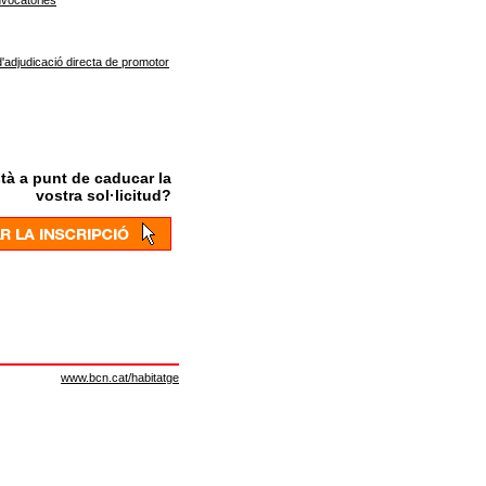
vocatòries
'adjudicació directa de promotor
tà a punt de caducar la
vostra sol·licitud?
www.bcn.cat/habitatge