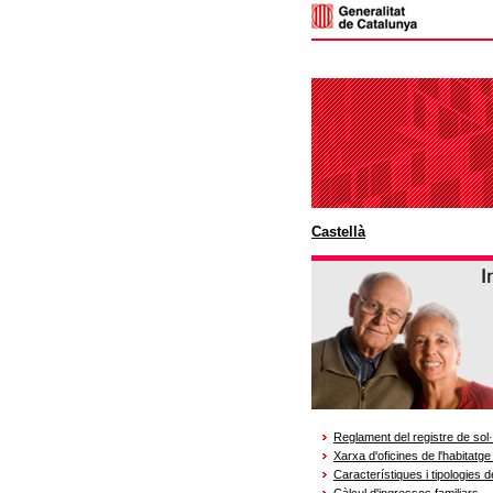
Castellà
Reglament del registre de sol·l
Xarxa d'oficines de l'habitatg
Característiques i tipologies d