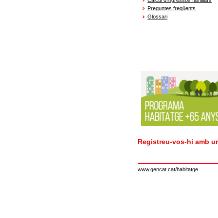
Càlcul d'ingressos familiars
Preguntes freqüents
Glossari
Registreu-vos-hi amb u
www.gencat.cat/habitatge