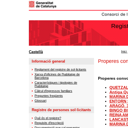
Regist
Castellà
Inici
Properes con
Informació general
Reglament del registre de sol·licitants
Xarxa d'oficines de l'habitatge de
Barcelona
Properes convo
Característiques i tipologies de
l'habitatge
QUETZA
Càlcul d'ingressos familiars
Antiga Q
Preguntes freqüents
MARINA 
ENTORN 
Glossari
ARAGÓ, 
Registre de persones sol·licitants
BINGO B
REINA AM
Què és el registre?
LANCASTE
Requisits d'inscripció
MARINA 
Documentació que cal presentar