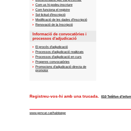
Com us hi podeu inscriure
Com funciona el registre
Sol·licitud d'inscripció
Modificació de les dades d'Inscripció
Renovació de la Inscripció
Informació de convocatòries i
processos d'adjudicació
El procés d'adjudicació
Processos d'adjudicació realitzats
Processos d'adjudicació en curs
Properes convocatòries
Promocions d'adjudicació directa de
promotor
Registreu-vos-hi amb una trucada.
010 Telèfon d'infor
www.gencat.cat/habitatge