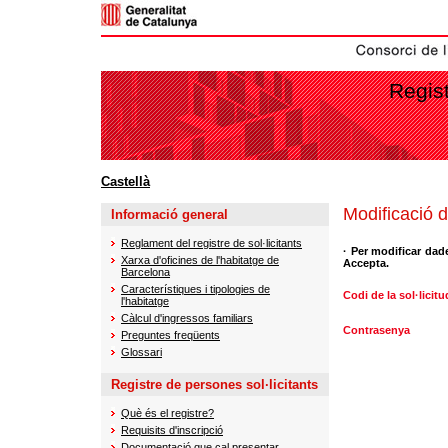
Regist
Castellà
Modificació d
Informació general
Reglament del registre de sol·licitants
· Per modificar dade
Xarxa d'oficines de l'habitatge de
Accepta.
Barcelona
Característiques i tipologies de
Codi de la sol·licitu
l'habitatge
Càlcul d'ingressos familiars
Contrasenya
Preguntes freqüents
Glossari
Registre de persones sol·licitants
Què és el registre?
Requisits d'inscripció
Documentació que cal presentar