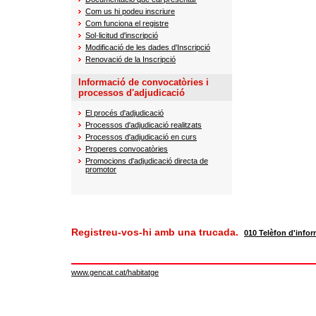
Com us hi podeu inscriure
Com funciona el registre
Sol·licitud d'inscripció
Modificació de les dades d'Inscripció
Renovació de la Inscripció
Informació de convocatòries i
processos d'adjudicació
El procés d'adjudicació
Processos d'adjudicació realitzats
Processos d'adjudicació en curs
Properes convocatòries
Promocions d'adjudicació directa de
promotor
Registreu-vos-hi amb una trucada.
010 Telèfon d'infor
www.gencat.cat/habitatge