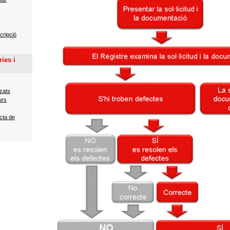
cripció
ies i
tzats
urs
cta de