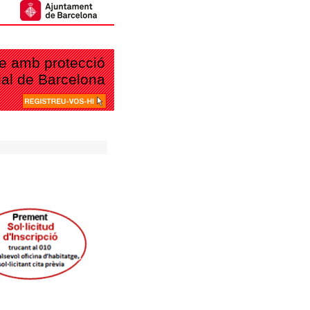
tge amb protecció
cial de Barcelona