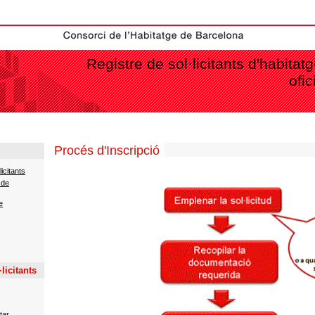
Registre de sol·licitants d'habita
ofi
Procés d'Inscripció
icitants
 de
e
licitants
tar