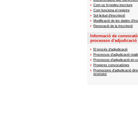
Com us hi podeu inscriure
Com funciona el registre
Sol·licitud d'inscripció
Modificació de les dades d'Ins
Renovació de la Inscripció
Informació de convocatòr
processos d'adjudicació
El procés d'adjudicació
Processos d'adjudicació reali
Processos d'adjudicació en c
Properes convocatòries
Promocions d'adjudicació dire
promotor