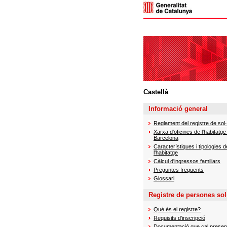
Castellà
Informació general
Reglament del registre de sol·l
Xarxa d'oficines de l'habitatge
Barcelona
Característiques i tipologies d
l'habitatge
Càlcul d'ingressos familiars
Preguntes freqüents
Glossari
Registre de persones sol·
Què és el registre?
Requisits d'inscripció
Documentació que cal presen