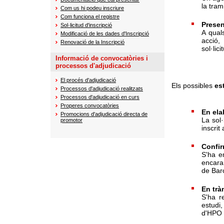
la trami
Com us hi podeu inscriure
Com funciona el registre
Presen
Sol·licitud d'inscripció
A qual
Modificació de les dades d'Inscripció
acció,
Renovació de la Inscripció
sol·lici
Informació de convocatòries i
processos d'adjudicació
El procés d'adjudicació
Els possibles
es
Processos d'adjudicació realitzats
Processos d'adjudicació en curs
Properes convocatòries
En ela
Promocions d'adjudicació directa de
La sol·
promotor
inscrit
Confi
S'ha em
encara 
de Bar
En trà
S'ha re
estudi,
d'HPO (