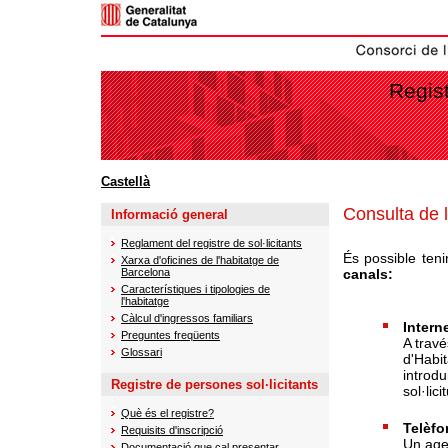
Regist
Castellà
Consulta de l
Informació general
Reglament del registre de sol·licitants
És possible tenir
Xarxa d'oficines de l'habitatge de
Barcelona
canals:
Característiques i tipologies de
l'habitatge
Càlcul d'ingressos familiars
Interne
Preguntes freqüents
A travé
Glossari
d'Habit
introdu
Registre de persones sol·licitants
sol·lici
Què és el registre?
Telèfo
Requisits d'inscripció
Un agen
Documentació que cal presentar