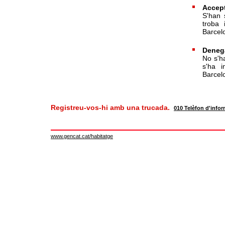
Accep
S'han s
troba 
Barcel
Deneg
No s'ha
s'ha i
Barcel
Registreu-vos-hi amb una trucada.
010 Telèfon d'infor
www.gencat.cat/habitatge