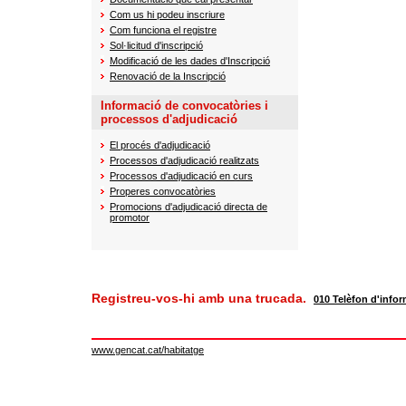
Com us hi podeu inscriure
Com funciona el registre
Sol·licitud d'inscripció
Modificació de les dades d'Inscripció
Renovació de la Inscripció
Informació de convocatòries i
processos d'adjudicació
El procés d'adjudicació
Processos d'adjudicació realitzats
Processos d'adjudicació en curs
Properes convocatòries
Promocions d'adjudicació directa de
promotor
Registreu-vos-hi amb una trucada.
010 Telèfon d'infor
www.gencat.cat/habitatge