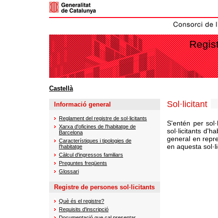
Regist
Castellà
Sol·licitant
Informació general
Reglament del registre de sol·licitants
S'entén per sol·l
Xarxa d'oficines de l'habitatge de
sol·licitants d'
Barcelona
general en repre
Característiques i tipologies de
en aquesta sol·li
l'habitatge
Càlcul d'ingressos familiars
Preguntes freqüents
Glossari
Registre de persones sol·licitants
Què és el registre?
Requisits d'inscripció
Documentació que cal presentar