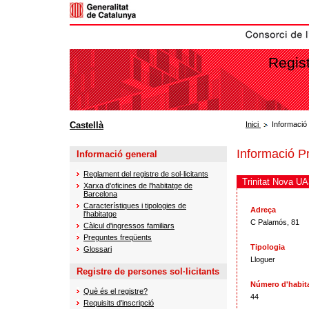
Regist
Castellà
Inici
Informació
Informació P
Informació general
Reglament del registre de sol·licitants
Trinitat Nova UA
Xarxa d'oficines de l'habitatge de
Barcelona
Característiques i tipologies de
Adreça
l'habitatge
C Palamós, 81
Càlcul d'ingressos familiars
Preguntes freqüents
Tipologia
Glossari
Lloguer
Registre de persones sol·licitants
Número d'habit
Què és el registre?
44
Requisits d'inscripció