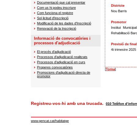
Documentació que cal presentar
Districte
Com us hi podeu inscriure
Nou Barris
Com funciona el registre
Sol·licitud d'inscripció
Promotor
Modificació de les dades d'Inscripció
Institut Municipa
Renovació de la Inscripció
Rehabilitació Bar
Informació de convocatòries i
processos d'adjudicació
Previsió de final
4t trimestre 2025
El procés d'adjudicació
Processos d'adjudicació realitzats
Processos d'adjudicació en curs
Properes convocatòries
[
Torna
]
Promocions d'adjudicació directa de
promotor
Registreu-vos-hi amb una trucada.
010 Telèfon d'infor
www.gencat.cat/habitatge