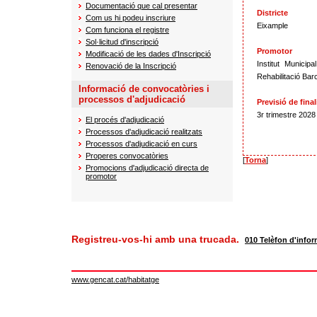
Documentació que cal presentar
Districte
Com us hi podeu inscriure
Eixample
Com funciona el registre
Sol·licitud d'inscripció
Promotor
Modificació de les dades d'Inscripció
Institut Municipa
Renovació de la Inscripció
Rehabilitació Bar
Informació de convocatòries i
processos d'adjudicació
Previsió de final
3r trimestre 2028
El procés d'adjudicació
Processos d'adjudicació realitzats
Processos d'adjudicació en curs
Properes convocatòries
[
Torna
]
Promocions d'adjudicació directa de
promotor
Registreu-vos-hi amb una trucada.
010 Telèfon d'infor
www.gencat.cat/habitatge