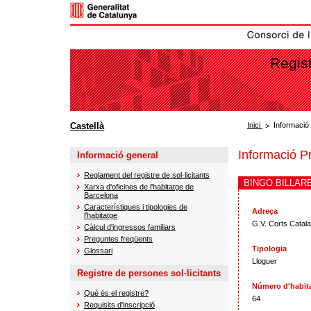
Regist
Castellà
Inici
Informació
Informació P
Informació general
Reglament del registre de sol·licitants
BINGO BILLAR
Xarxa d'oficines de l'habitatge de
Barcelona
Característiques i tipologies de
Adreça
l'habitatge
G.V. Corts Catal
Càlcul d'ingressos familiars
Preguntes freqüents
Tipologia
Glossari
Lloguer
Registre de persones sol·licitants
Número d'habit
Què és el registre?
64
Requisits d'inscripció