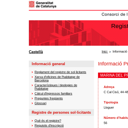
Regist
Castellà
Inici
Informació
Informació P
Informació general
Reglament del registre de sol·licitants
MARINA DEL P
Xarxa d'oficines de l'habitatge de
Barcelona
Característiques i tipologies de
Adreça
l'habitatge
C Cal Cisó, 44-4
Càlcul d'ingressos familiars
Preguntes freqüents
Tipologia
Glossari
Lloguer
Registre de persones sol·licitants
Número d'habit
Què és el registre?
56
Requisits d'inscripció