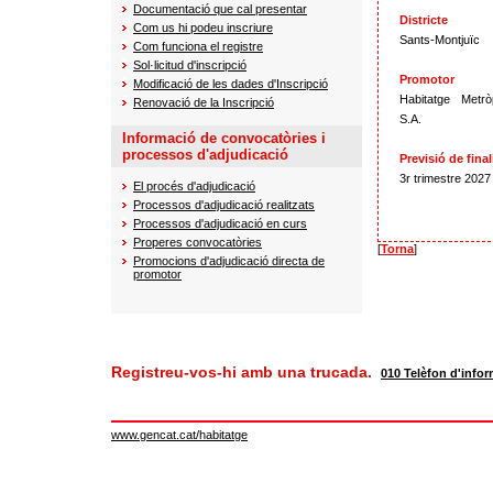
Documentació que cal presentar
Districte
Com us hi podeu inscriure
Sants-Montjuïc
Com funciona el registre
Sol·licitud d'inscripció
Promotor
Modificació de les dades d'Inscripció
Habitatge Metrò
Renovació de la Inscripció
S.A.
Informació de convocatòries i
processos d'adjudicació
Previsió de final
3r trimestre 2027
El procés d'adjudicació
Processos d'adjudicació realitzats
Processos d'adjudicació en curs
Properes convocatòries
[
Torna
]
Promocions d'adjudicació directa de
promotor
Registreu-vos-hi amb una trucada.
010 Telèfon d'infor
www.gencat.cat/habitatge